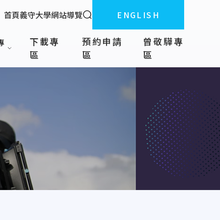
全站搜索
首頁
義守大學
網站導覽
ENGLISH
:::
下載專
預約申請
曾敬驊專
專
區
區
區