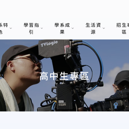
系特
學習指
學系成
生活資
招生
色
引
果
源
區
高中生專區