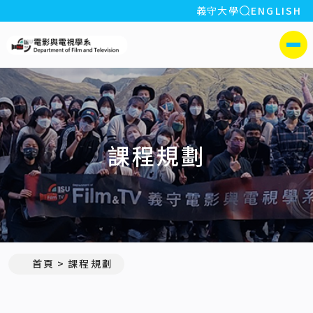
全站搜索
義守大學
ENGLISH
:::
義守大學電影與電視學系
側選單
課程規劃
首頁
課程規劃