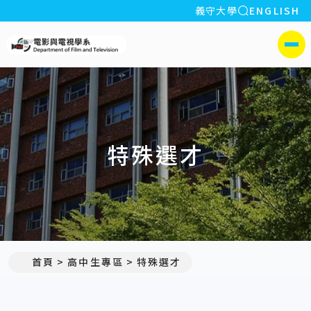
全站搜索
義守大學
ENGLISH
:::
義守大學電影與電視學系
側選單
特殊選才
首頁
高中生專區
特殊選才