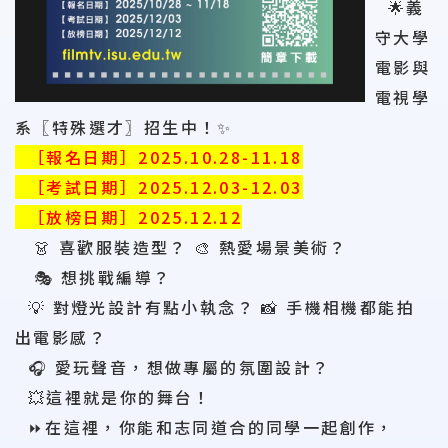
🌟義
守大學
電影與
電視學
系〖特殊選才〗招生中！✨
［
報名日期］2025.10.28-11.18
［考試日期］2025.12.03-12.03
［放榜日期］2025.12.12
👗 喜歡服裝造型？ 🎨 熱愛場景美術？
🎭 想挑戰編導？
💡 對燈光設計有點小執念？ 📸 手機相機都能拍
出電影感？
🎧 愛玩聲音，想做專屬的氛圍設計？
💥這裡就是你的舞台！
⏩️在這裡，你能和志同道合的同學一起創作，