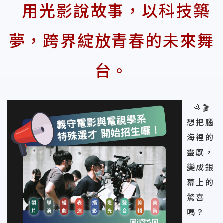
用光影說故事，以科技築
夢，跨界綻放青春的未來舞
台。
🌈🎬
想把腦
海裡的
靈感，
變成銀
幕上的
驚喜
嗎？