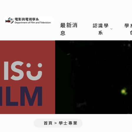
義守大學電影與電視學系
最新消
認識學
學
息
系
首頁
學士專業