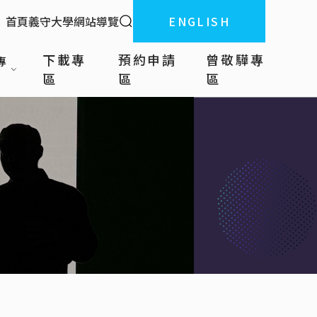
全站搜索
首頁
義守大學
網站導覽
ENGLISH
:::
下載專
預約申請
曾敬驊專
專
區
區
區