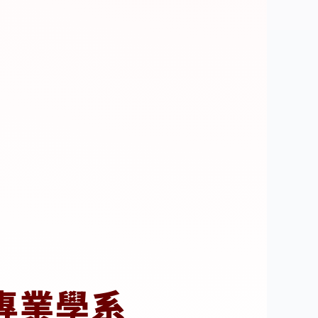
育
專業學系