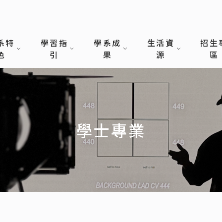
系特
學習指
學系成
生活資
招生
色
引
果
源
區
學士專業